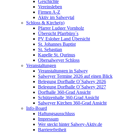
Geschichte
Vereinsleben
Firmen A-Z
Aktiv im Salweytal
Schloss & Kirche(n)
Pfarrer Ludger Vornholz
Übersicht Pfarrbüro´s
PV Esloher Land Übersicht
St. Johannes Baptist
St. Sebastian
Kapelle St. Qurinus
Obersalweyer Schloss
Veranstaltungen
Veranstaltungen in Salwey
Salweyer Termine 2026 auf einen Blick
Belegung Dorfhalle O´Salwey 2026
Belegung Dorfhalle O´Salwey 2027
Dorfhalle 360-Grad Ansicht
Schützenhalle 360-Grad Ansicht
Salweyer Kirchen 360-Grad Ansicht
Info-Board
Haftungsausschluss
Impressum
Wer steckt hinter Salwey-Aktiv.de
Barrierefreiheit