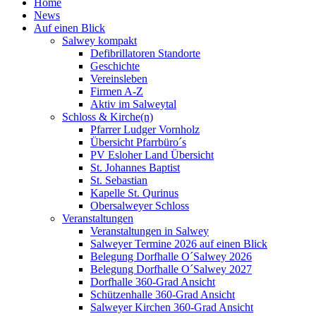
Home
News
Auf einen Blick
Salwey kompakt
Defibrillatoren Standorte
Geschichte
Vereinsleben
Firmen A-Z
Aktiv im Salweytal
Schloss & Kirche(n)
Pfarrer Ludger Vornholz
Übersicht Pfarrbüro´s
PV Esloher Land Übersicht
St. Johannes Baptist
St. Sebastian
Kapelle St. Qurinus
Obersalweyer Schloss
Veranstaltungen
Veranstaltungen in Salwey
Salweyer Termine 2026 auf einen Blick
Belegung Dorfhalle O´Salwey 2026
Belegung Dorfhalle O´Salwey 2027
Dorfhalle 360-Grad Ansicht
Schützenhalle 360-Grad Ansicht
Salweyer Kirchen 360-Grad Ansicht