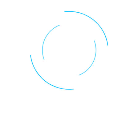
Die neue Sitzgruppe ist ein weiterer
wichtiger Schritt, die Homert wieder als
attraktives Ziel für Wanderer,
Naturfreunde, E-Biker und
Heimatfreunde erlebbar zu machen.
Bereits in den vergangenen Monaten
war dort viel passiert: Sichtachsen
wurden freigelegt, der Platz
hergerichtet und mit großem
ehrenamtlichem Einsatz aufgewertet.
Doch damit ist noch nicht Schluss. Als
nächstes soll, wie bereits berichtet, ein
Gipfelkreuz errichtet werden — so, wie es
sich für eine der höchsten Erhebungen
der Region gehört.